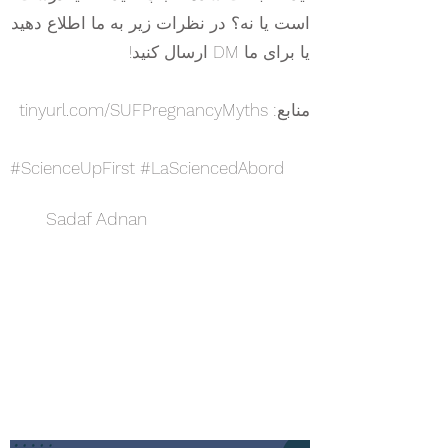
است یا نه؟ در نظرات زیر به ما اطلاع دهید
یا برای ما DM ارسال کنید!
منابع: tinyurl.com/SUFPregnancyMyths
#ScienceUpFirst #LaSciencedAbord
Sadaf Adnan