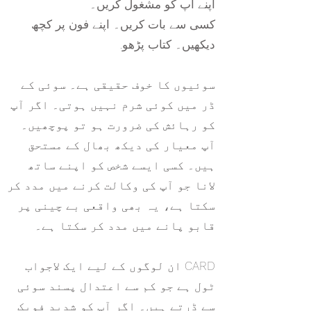
اپنے آپ کو مشغول کریں۔
کسی سے بات کریں۔ اپنے فون پر کچھ
دیکھیں۔ کتاب پڑھو.
سوئیوں کا خوف حقیقی ہے۔ سوئی کے
ڈر میں کوئی شرم نہیں ہوتی۔ اگر آپ
کو رہائش کی ضرورت ہو تو پوچھیں۔
آپ معیار کی دیکھ بھال کے مستحق
ہیں۔ کسی ایسے شخص کو اپنے ساتھ
لانا جو آپ کی وکالت کرنے میں مدد کر
سکتا ہے، یہ بھی واقعی بے چینی پر
قابو پانے میں مدد کر سکتا ہے۔
CARD ان لوگوں کے لیے ایک لاجواب
ٹول ہے جو کم سے اعتدال پسند سوئی
سے ڈرتے ہیں۔ اگر آپ کو شدید فوبک