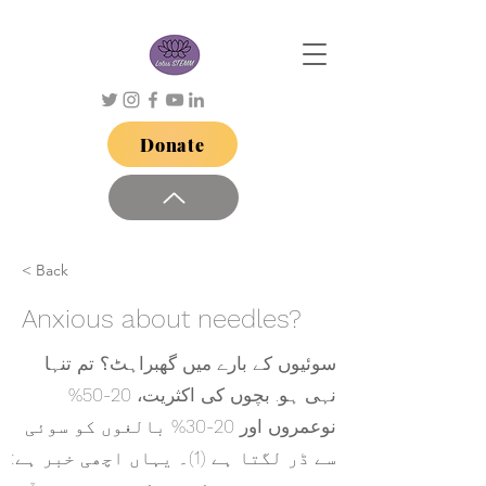
Donate
< Back
Anxious about needles?
سوئیوں کے بارے میں گھبراہٹ؟ تم تنہا
نہی ہو. بچوں کی اکثریت، 20-50%
نوعمروں اور 20-30% بالغوں کو سوئی
سے ڈر لگتا ہے (1)۔ یہاں اچھی خبر ہے: