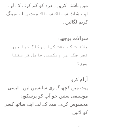
میں ناشتہ کریں۔ درد کو کم کرنے کے لیے
اپنے شاٹ سے 30 سے 60 منٹ پہلے نمبنگ
کریم لگائیں۔
سوالات پوچھیے
ملاقات کے وقت کیا ہوگا؟ کیا میں
نجی جگہ پر ویکسین حاصل کر سکتا
ہوں؟
آرام کرو
پیٹ میں کچھ گہری سانسیں لیں۔ ایسی
موسیقی سنیں جو آپ کو پرسکون
محسوس کرے۔ مدد کے لیے اپنے ساتھ کسی
کو لائیں۔