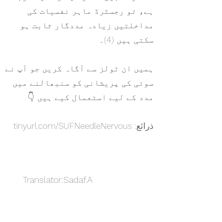
ہے، تو رجسٹرڈ ماہر نفسیات کی
مداخلتیں زیادہ مددگار ثابت ہو
سکتی ہیں (4)۔
ہمیں ان ٹولز سے آگاہ کریں جو آپ نے
سوئی کی پریشانی کو سنبھالنے میں
مدد کے لیے استعمال کیے ہیں 👇
ذرائع: tinyurl.com/SUFNeedleNervous
Translator:Sadaf.A