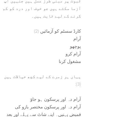
ثبوت پر مبنی طرز عمل ہیں جنہیں آپ
آزما سکتے ہیں جو خوف اور درد کو کم
کرنے کے لیے ثابت ہیں۔
کارڈ سسٹم کو آزمائیں (2)
آرام
پوچھو
آرام کرو
مشغول کرنا
یہاں ہر زمرے کے لیے کچھ خیالات ہیں
(3):
آرام دہ اور پرسکون ہو جاؤ
آرام دہ اور پرسکون مختصر بازو کی
قمیض پہنیں۔ اپنے شاٹ سے پہلے اور بعد