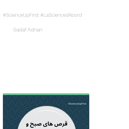
#ScienceUpFirst #LaSciencedAbord
Sadaf Adnan