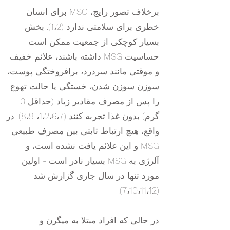
برخلاف تصور رایج، MSG برای انسان
خطری برای سلامتی ندارد (1،2). بخش
بسیار کوچکی از جمعیت ممکن است
حساسیت MSG داشته باشند، علائم خفیف
و موقتی مانند سردرد، برافروختگی پوست،
سوزن سوزن شدن، خستگی یا حالت تهوع
را پس از مصرف مقادیر زیاد (حداقل 3
گرم) بدون غذا تجربه کنند (1،2،6،7، 8،9). در
واقع، هیچ ارتباط ثابتی بین مصرف طبیعی
MSG و این علائم یافت نشده است، و
آلرژی به MSG بسیار نادر است - اولین
مورد تنها در سال جاری گزارش شد
(7،10،11،12).
در حالی که افراد مبتلا به میگرن و