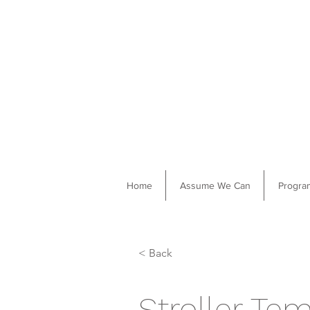
Home
Assume We Can
Progra
< Back
Stroller Te