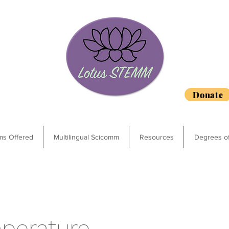
Donate
ms Offered
Multilingual Scicomm
Resources
Degrees o
mperature