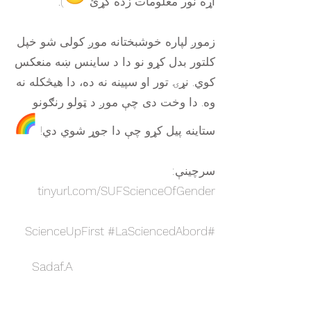
اړه نور معلومات زده کړئ
).
زموږ لپاره خوشبختانه موږ کولی شو خپل
کلتور بدل کړو نو دا د ساینس ښه منعکس
کوي. نړۍ تور او سپینه نه ده، دا هیڅکله نه
وه. دا وخت دی چې موږ د ټولو رنګونو
ستاینه پیل کړو چې دا جوړ شوي دي!
سرچینې:
tinyurl.com/SUFScienceOfGender
#ScienceUpFirst #LaSciencedAbord
Sadaf.A