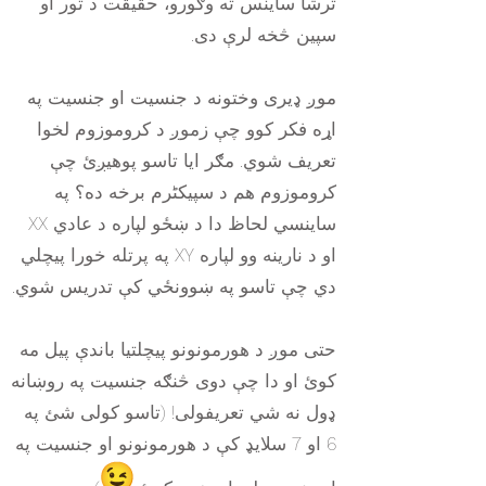
ترشا ساینس ته وګورو، حقیقت د تور او
سپین څخه لرې دی.
موږ ډیری وختونه د جنسیت او جنسیت په
اړه فکر کوو چې زموږ د کروموزوم لخوا
تعریف شوي. مګر ایا تاسو پوهیږئ چې
کروموزوم هم د سپیکٹرم برخه ده؟ په
ساینسي لحاظ دا د ښځو لپاره د عادي XX
او د نارینه وو لپاره XY په پرتله خورا پیچلي
دي چې تاسو په ښوونځي کې تدریس شوي.
حتی موږ د هورمونونو پیچلتیا باندې پیل مه
کوئ او دا چې دوی څنګه جنسیت په روښانه
ډول نه شي تعریفولی! (تاسو کولی شئ په
6 او 7 سلایډ کې د هورمونونو او جنسیت په