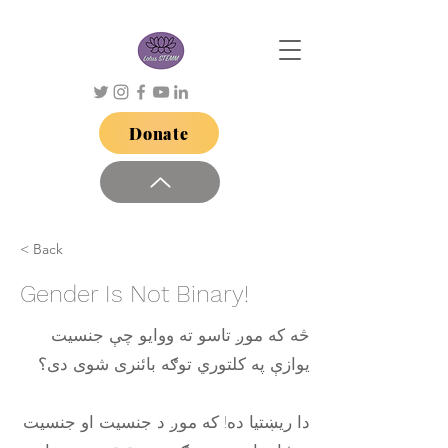
Donate
< Back
Gender Is Not Binary!
څه که موږ تاسو ته ووایو چې جنسیت
یوازې په کلتوري توګه بائنری شوی دی؟
دا ریښتیا ده! که موږ د جنسیت او جنسیت