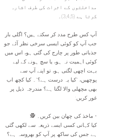
مداخلتوں کے اثرات کی طرف اشارہ
کرتا ہے (3,4,5)۔
آپ کس طرح مدد کر سکتے ہیں؟ اگلی بار
جب آپ کو کوئی ایسی سرخی نظر آئے جو
جذباتی طور پر چارج کی گئی ہو، اس میں
کوئی اہمیت نہ ہو، یا سچ ہونے کے لیے
بہت اچھی لگتی ہو، تو اپنے آپ سے
پوچھیں، "کیا یہ درست ہے؟"۔ کیا کچھ اب
بھی مچھلی والا لگتا ہے؟ مندرجہ ذیل پر
غور کریں:
• ماخذ کی چھان بین کریں۔ 🕵️
کیا کہانی کسی ایسے ذریعہ سے لکھی گئی
ہے جس کی ساکھ پر آپ کو بھروسہ ہے؟