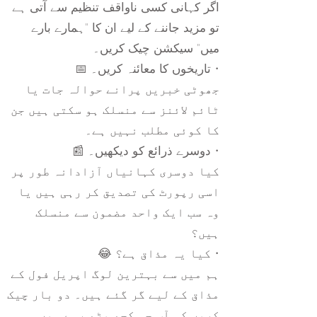
اگر کہانی کسی ناواقف تنظیم سے آتی ہے
تو مزید جاننے کے لیے ان کا "ہمارے بارے
میں" سیکشن چیک کریں۔
• تاریخوں کا معائنہ کریں۔ 📅
جھوٹی خبریں پرانے حوالہ جات یا
ٹائم لائنز سے منسلک ہو سکتی ہیں جن
کا کوئی مطلب نہیں ہے۔
• دوسرے ذرائع کو دیکھیں۔ 📰
کیا دوسری کہانیاں آزادانہ طور پر
اسی رپورٹ کی تصدیق کر رہی ہیں یا
وہ سب ایک واحد مضمون سے منسلک
ہیں؟
• کیا یہ مذاق ہے؟ 😂
ہم میں سے بہترین لوگ اپریل فول کے
مذاق کے لیے گر گئے ہیں۔ دو بار چیک
کریں کہ آپ جو کچھ پڑھ رہے ہیں وہ