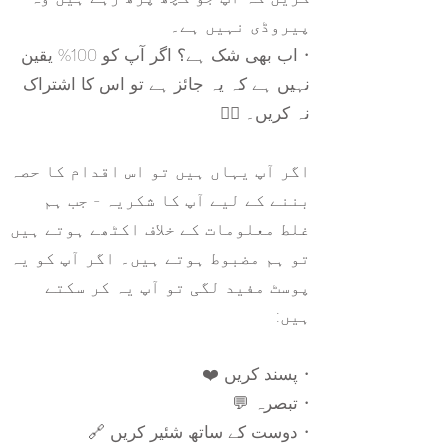
پیروڈی نہیں ہے۔
• اب بھی شک ہے؟ اگر آپ کو 100% یقین
نہیں ہے کہ یہ جائز ہے تو اس کا اشتراک
نہ کریں۔ 🙅‍♀️
اگر آپ یہاں ہیں تو اس اقدام کا حصہ
بننے کے لیے آپ کا شکریہ - جب ہم
غلط معلومات کے خلاف اکٹھے ہوتے ہیں
تو ہم مضبوط ہوتے ہیں۔ اگر آپ کو یہ
پوسٹ مفید لگی تو آپ یہ کر سکتے
ہیں:
• پسند کریں ❤️‍
• تبصرہ 💬
• دوست کے ساتھ شئیر کریں 🔗