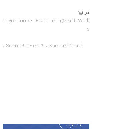
ذرائع:
tinyurl.com/SUFCounteringMisinfoWork
s
#ScienceUpFirst #LaSciencedAbord