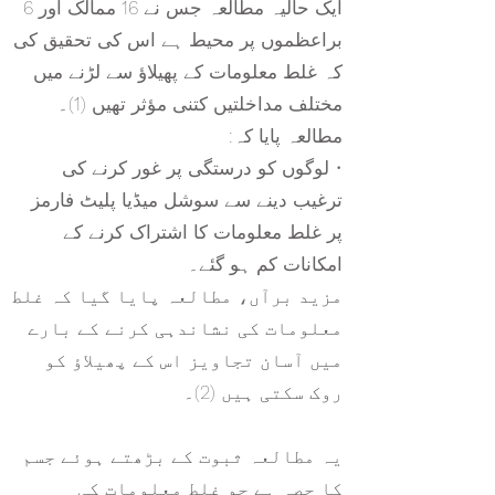
ایک حالیہ مطالعہ جس نے 16 ممالک اور 6
براعظموں پر محیط ہے اس کی تحقیق کی
کہ غلط معلومات کے پھیلاؤ سے لڑنے میں
مختلف مداخلتیں کتنی مؤثر تھیں (1)۔
مطالعہ پایا کہ:
• لوگوں کو درستگی پر غور کرنے کی
ترغیب دینے سے سوشل میڈیا پلیٹ فارمز
پر غلط معلومات کا اشتراک کرنے کے
امکانات کم ہو گئے۔
مزید برآں، مطالعہ پایا گیا کہ غلط
معلومات کی نشاندہی کرنے کے بارے
میں آسان تجاویز اس کے پھیلاؤ کو
روک سکتی ہیں (2)۔
یہ مطالعہ ثبوت کے بڑھتے ہوئے جسم
کا حصہ ہے جو غلط معلومات کی