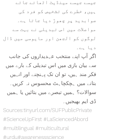
جیسے جیسے مینڈیٹ اٹھائے جاتے
ہیں، خطرے کی تشخیص کو فرد کی
صوابدید پر چھوڑ دیا جاتا ہے۔
مواصلات میں اس تبدیلی نے بہت سے
لوگوں کو الجھن اور مایوسی میں ڈال
دیا ہے۔
اگر آپ اپنے منتخب عہدیداروں کی جانب
سے بیان بازی میں اس تبدیلی کے بارے میں
فکر مند ہیں، تو ان تک پہنچنے اور انہیں
بتانے میں ہچکچاہٹ محسوس نہ کریں۔
سوالات؟ ہمیں تبصرے میں بتائیں یا ہمیں
ڈی ایم بھیجیں۔
Sources:tinyurl.com/SUFPublicPrivate
#ScienceUpFirst
#LaSciencedAbord
#multilingual #multicultural
#urdu#awarenessscience