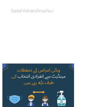
Sadaf Adnan/Anusha.J